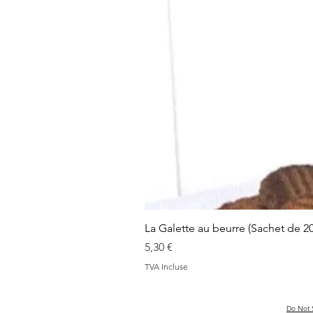
La Galette au beurre (Sachet de 2
Prix
5,30 €
TVA Incluse
CGV & Mentions légales
Do Not S