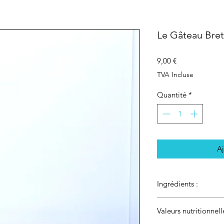
Le Gâteau Bret
Prix
9,00 €
TVA Incluse
Quantité
*
Aj
Ingrédients :
Farine de
blé
,
beurr
Valeurs nutritionnel
d’œuf
, sirop de sucr